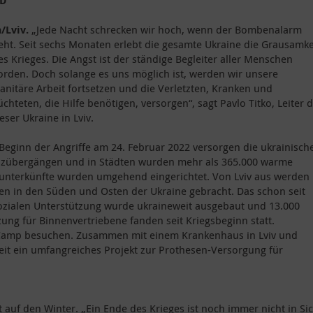
D
/Lviv.
„Jede Nacht schrecken wir hoch, wenn der Bombenalarm
eht. Seit sechs Monaten erlebt die gesamte Ukraine die Grausamke
es Krieges. Die Angst ist der ständige Begleiter aller Menschen
rden. Doch solange es uns möglich ist, werden wir unsere
nitäre Arbeit fortsetzen und die Verletzten, Kranken und
üchteten, die Hilfe benötigen, versorgen“, sagt Pavlo Titko, Leiter 
eser Ukraine in Lviv.
 Beginn der Angriffe am 24. Februar 2022 versorgen die ukrainisch
enzübergängen und in Städten wurden mehr als 365.000 warme
nterkünfte wurden umgehend eingerichtet. Von Lviv aus werden
en in den Süden und Osten der Ukraine gebracht. Das schon seit
zialen Unterstützung wurde ukraineweit ausgebaut und 13.000
ung für Binnenvertriebene fanden seit Kriegsbeginn statt.
Camp besuchen. Zusammen mit einem Krankenhaus in Lviv und
it ein umfangreiches Projekt zur Prothesen-Versorgung für
zt auf den Winter. „Ein Ende des Krieges ist noch immer nicht in Si