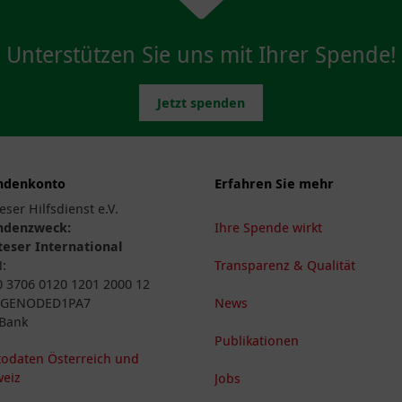
Unterstützen Sie uns mit Ihrer Spende!
Jetzt spenden
ndenkonto
Erfahren Sie mehr
eser Hilfsdienst e.V.
ndenzweck:
Ihre Spende wirkt
eser International
N:
Transparenz & Qualität
 3706 0120 1201 2000 12
: GENODED1PA7
News
Bank
Publikationen
odaten Österreich und
eiz
Jobs