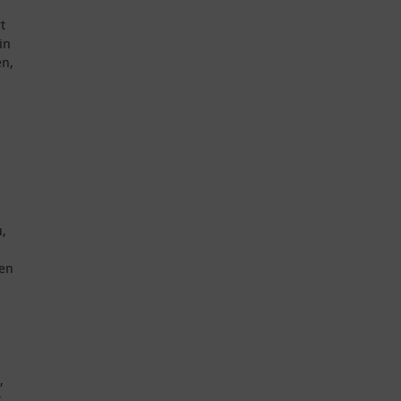
t
in
en,
,
den
,
.