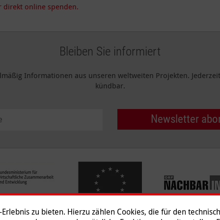
 direkt online spenden.
Bleiben Sie informiert
elmäßig Informationen aus unseren weltweiten Projekten. Jederzeit 
kündbar.
Newsletter abo
rlebnis zu bieten. Hierzu zählen Cookies, die für den technisc