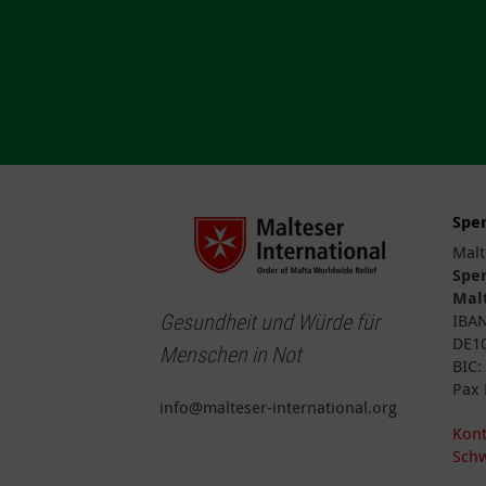
Spe
Malt
Spe
Malt
Gesundheit und Würde für
IBA
DE10
Menschen in Not
BIC
Pax 
info@malteser-international.org
Kont
Schw