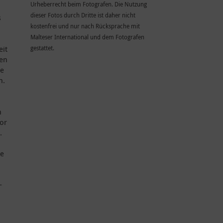
Urheberrecht beim Fotografen. Die Nutzung
dieser Fotos durch Dritte ist daher nicht
s
kostenfrei und nur nach Rücksprache mit
Malteser International und dem Fotografen
eit
gestattet.
den
re
n.
n
vor
.
re
-