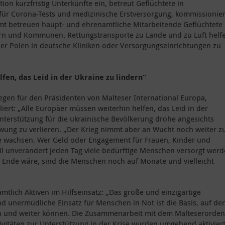
ation kurzfristig Unterkünfte ein, betreut Geflüchtete in
für Corona-Tests und medizinische Erstversorgung, kommissionier
 betreuen haupt- und ehrenamtliche Mitarbeitende Geflüchtete 
rn und Kommunen. Rettungstransporte zu Lande und zu Luft helf
er Polen in deutsche Kliniken oder Versorgungseinrichtungen zu
fen, das Leid in der Ukraine zu lindern“
liegen für den Präsidenten von Malteser International Europa,
iert: „Alle Europäer müssen weiterhin helfen, das Leid in der
Unterstützung für die ukrainische Bevölkerung drohe angesichts
ung zu verlieren. „Der Krieg nimmt aber an Wucht noch weiter zu
e wachsen. Wer Geld oder Engagement für Frauen, Kinder und
eil unverändert jeden Tag viele bedürftige Menschen versorgt wer
 Ende wäre, sind die Menschen noch auf Monate und vielleicht
mtlich Aktiven im Hilfseinsatz: „Das große und einzigartige
 unermüdliche Einsatz für Menschen in Not ist die Basis, auf der
en und weiter können. Die Zusammenarbeit mit dem Malteserorden
vitäten zur Unterstützung in der Krise wurden umgehend aktiviert