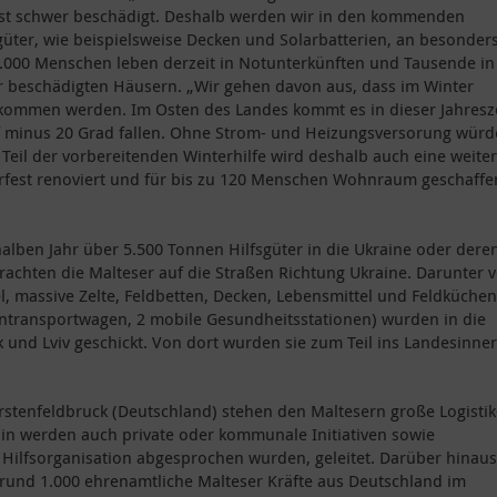
 ist schwer beschädigt. Deshalb werden wir in den kommenden
güter, wie beispielsweise Decken und Solarbatterien, an besonder
0.000 Menschen leben derzeit in Notunterkünften und Tausende in
 beschädigten Häusern. „Wir gehen davon aus, dass im Winter
kommen werden. Im Osten des Landes kommt es in dieser Jahresz
f minus 20 Grad fallen. Ohne Strom- und Heizungsversorung wür
 Teil der vorbereitenden Winterhilfe wird deshalb auch eine weite
erfest renoviert und für bis zu 120 Menschen Wohnraum geschaffe
alben Jahr über 5.500 Tonnen Hilfsgüter in die Ukraine oder dere
rachten die Malteser auf die Straßen Richtung Ukraine. Darunter 
el, massive Zelte, Feldbetten, Decken, Lebensmittel und Feldküchen
ntransportwagen, 2 mobile Gesundheitsstationen) wurden in die
 und Lviv geschickt. Von dort wurden sie zum Teil ins Landesinne
Fürstenfeldbruck (Deutschland) stehen den Maltesern große Logistik
in werden auch private oder kommunale Initiativen sowie
Hilfsorganisation abgesprochen wurden, geleitet. Darüber hinaus
 rund 1.000 ehrenamtliche Malteser Kräfte aus Deutschland im