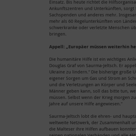
Einsatz. Bis heute richtet die Hilfsorganis
Ankunftszentren und Unterkünften, sorgt 
Sachspenden und anderes mehr. Insgesamt
mehr als 60 Regelunterkünften von Lände
schwerkranke oder verletzte Menschen üb
bringen.
Appell: „Europäer müssen weiterhin hel
Die humanitäre Hilfe ist ein wichtiges An
Douglas Graf von Saurma-Jeltsch. Er appell
Ukraine zu lindern.“ Die bisherige große 
eigener Sorgen um Gas und Strom an Schw
und die Verletzungen an Körper und Seel
Männer geben kann, soll das bitte tun, w
müssen. Selbst wenn der Krieg morgen zu
Jahre auf unsere Hilfe angewiesen.“
Saurma-Jeltsch lobt die ehren- und haupta
weltweite Netzwerk, der Zusammenhalt und
die Malteser ihre Hilfen aufbauen konnt
seinen nationalen Verbänden und alle Akti