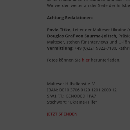
Wir werden weiter an der Seite der hilfsb
Achtung Redaktionen:
Pavlo Titko
, Leiter der Malteser Ukraine 
Douglas Graf von Saurma-Jeltsch
, Präs
Malteser, stehen für Interviews und O-Tö
Vermittlung:
+49 (0)221 9822-7180, kathr
Fotos können Sie
hier
herunterladen.
Malteser Hilfsdienst e. V.
IBAN: DE10 3706 0120 1201 2000 12
S.W.I.F.T.: GENODED 1PA7
Stichwort: "Ukraine-Hilfe“
JETZT SPENDEN