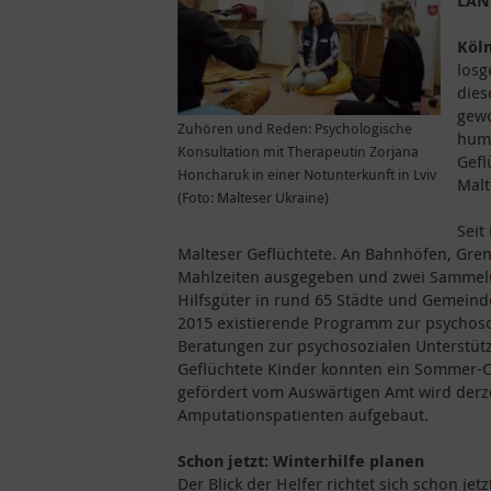
LAN
Köln
losg
dies
gewo
Zuhören und Reden: Psychologische
huma
Konsultation mit Therapeutin Zorjana
Gefl
Honcharuk in einer Notunterkunft in Lviv
Malt
(Foto: Malteser Ukraine)
Seit
Malteser Geflüchtete. An Bahnhöfen, Gr
Mahlzeiten ausgegeben und zwei Sammelu
Hilfsgüter in rund 65 Städte und Gemeind
2015 existierende Programm zur psychoso
Beratungen zur psychosozialen Unterstütz
Geflüchtete Kinder konnten ein Sommer-
gefördert vom Auswärtigen Amt wird derze
Amputationspatienten aufgebaut.
Schon jetzt: Winterhilfe planen
Der Blick der Helfer richtet sich schon jet