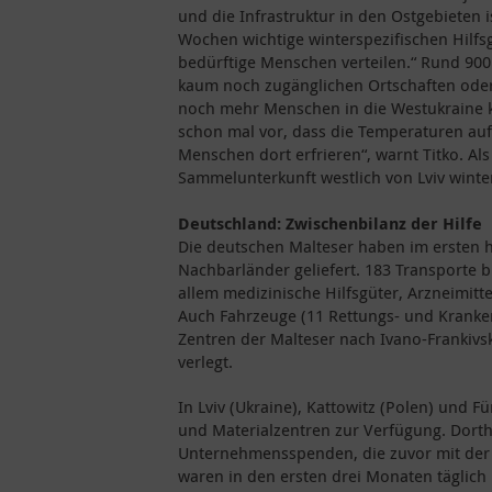
und die Infrastruktur in den Ostgebieten
Wochen wichtige winterspezifischen Hilfs
bedürftige Menschen verteilen.“ Rund 90
kaum noch zugänglichen Ortschaften oder
noch mehr Menschen in die Westukraine 
schon mal vor, dass die Temperaturen au
Menschen dort erfrieren“, warnt Titko. Als
Sammelunterkunft westlich von Lviv wint
Deutschland: Zwischenbilanz der Hilfe
Die deutschen Malteser haben im ersten h
Nachbarländer geliefert. 183 Transporte b
allem medizinische Hilfsgüter, Arzneimitt
Auch Fahrzeuge (11 Rettungs- und Kranke
Zentren der Malteser nach Ivano-Frankivsk
verlegt.
In Lviv (Ukraine), Kattowitz (Polen) und 
und Materialzentren zur Verfügung. Dorth
Unternehmensspenden, die zuvor mit der 
waren in den ersten drei Monaten täglich