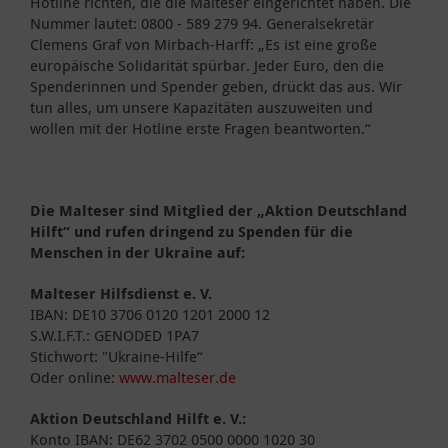
Hotline richten, die die Malteser eingerichtet haben. Die
Nummer lautet: 0800 - 589 279 94. Generalsekretär
Clemens Graf von Mirbach-Harff: „Es ist eine große
europäische Solidarität spürbar. Jeder Euro, den die
Spenderinnen und Spender geben, drückt das aus. Wir
tun alles, um unsere Kapazitäten auszuweiten und
wollen mit der Hotline erste Fragen beantworten.“
Die Malteser sind Mitglied der „Aktion Deutschland
Hilft“ und rufen dringend zu Spenden für die
Menschen in der Ukraine auf:
Malteser Hilfsdienst e. V.
IBAN: DE10 3706 0120 1201 2000 12
S.W.I.F.T.: GENODED 1PA7
Stichwort: "Ukraine-Hilfe“
Oder online:
www.malteser.de
Aktion Deutschland Hilft e. V.:
Konto IBAN: DE62 3702 0500 0000 1020 30