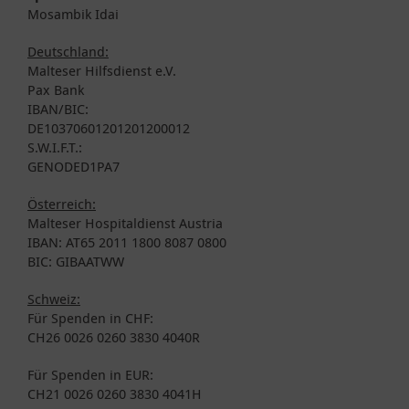
Mosambik Idai
Deutschland:
Malteser Hilfsdienst e.V.
Pax Bank
IBAN/BIC:
DE10370601201201200012
S.W.I.F.T.:
GENODED1PA7
Österreich:
Malteser Hospitaldienst Austria
IBAN: AT65 2011 1800 8087 0800
BIC: GIBAATWW
Schweiz:
Für Spenden in CHF:
CH26 0026 0260 3830 4040R
Für Spenden in EUR:
CH21 0026 0260 3830 4041H