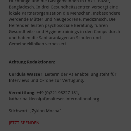
Flüchtlinge und die Gastgemeinden in Cox’s Bazar,
Bangladesch. In drei Gesundheitszentren versorgt eine
lokale Partnerorganisation die Menschen, insbesondere
werdende Mütter und Neugeborene, medizinisch. Die
Helfenden leisten psychosoziale Beratung, führen
Gesundheits- und Hygienetrainings in den Camps durch
und haben die Sanitäranlagen an Schulen und
Gemeindekliniken verbessert.
Achtung Redaktionen:
Cordula Wasser
, Leiterin der Asienabteilung steht für
Interviews und O-Töne zur Verfügung.
Vermittlung
: +49 (0)221 98227 181,
katharina.kiecol(at)malteser-international.org
Stichwort: „Zyklon Mocha"
JETZT SPENDEN