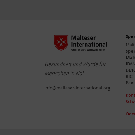
Spe
Malt
Spe
Malt
Gesundheit und Würde für
IBA
DE10
Menschen in Not
BIC
Pax 
info@malteser-international.org
Kont
Schw
Oder