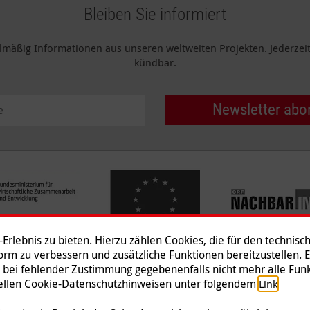
Bleiben Sie informiert
elmäßig Informationen aus unseren weltweiten Projekten. Jederzeit 
kündbar.
Newsletter abo
rlebnis zu bieten. Hierzu zählen Cookies, die für den technisc
tform zu verbessern und zusätzliche Funktionen bereitzustellen. 
 bei fehlender Zustimmung gegebenenfalls nicht mehr alle Funk
Impressum
|
Datenschutz
|
Ko
ziellen Cookie-Datenschutzhinweisen unter folgendem
.
Link
© 2026 Malteser International