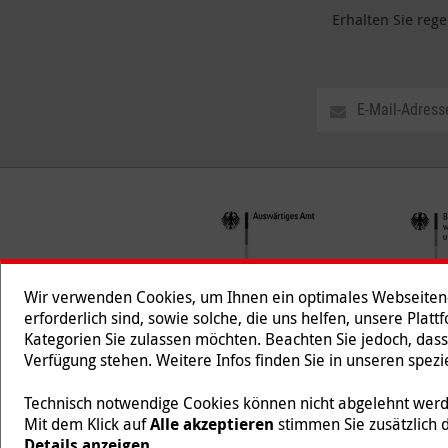
Erhalten Sie reg
Wir verwenden Cookies, um Ihnen ein optimales Webseiten-E
erforderlich sind, sowie solche, die uns helfen, unsere Plat
Kategorien Sie zulassen möchten. Beachten Sie jedoch, dass
Folgen Sie uns
Verfügung stehen. Weitere Infos finden Sie in unseren spe
Technisch notwendige Cookies können nicht abgelehnt werde
Mit dem Klick auf
Alle akzeptieren
stimmen Sie zusätzlich 
Malteser International ist eine Organisationseinheit des
Details anzeigen
.
218/5990/0018).