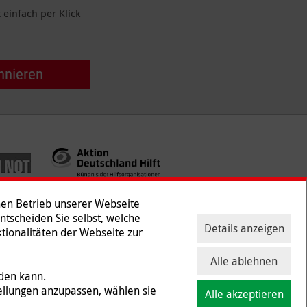
einfach per Klick
nnieren
hen Betrieb unserer Webseite
Entscheiden Sie selbst, welche
Details anzeigen
tionalitäten der Webseite zur
ntakt
|
Presse
Alle ablehnen
rden kann.
ellungen anzupassen, wählen sie
Alle akzeptieren
 und Gewerbesteuer befreit ist (Steuernummer