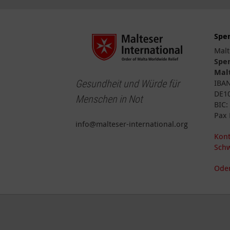
Spe
Malt
Spe
Malt
Gesundheit und Würde für
IBA
DE10
Menschen in Not
BIC
Pax 
info@malteser-international.org
Kont
Schw
Oder