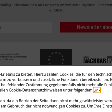
elmäßig Informationen aus unseren weltweiten Projekten. Jederzeit 
kündbar.
Newsletter abo
rlebnis zu bieten. Hierzu zählen Cookies, die für den technisc
tform zu verbessern und zusätzliche Funktionen bereitzustellen. 
 bei fehlender Zustimmung gegebenenfalls nicht mehr alle Funk
Impressum
|
Datenschutz
|
Ko
ziellen Cookie-Datenschutzhinweisen unter folgendem
.
Link
© 2026 Malteser International
n, da ein Betrieb der Seite dann nicht mehr gewährleistet we
dem Gebrauch der nicht notwendigen Cookies zu. Um Ihre Einst
 Malteser Hilfsdienst e.V., der als gemeinnützige Organisation von der Körperschafts-