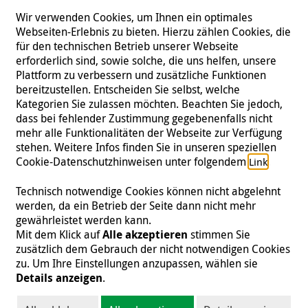
Wir verwenden Cookies, um Ihnen ein optimales
Webseiten-Erlebnis zu bieten. Hierzu zählen Cookies, die
für den technischen Betrieb unserer Webseite
erforderlich sind, sowie solche, die uns helfen, unsere
Plattform zu verbessern und zusätzliche Funktionen
bereitzustellen. Entscheiden Sie selbst, welche
Kategorien Sie zulassen möchten. Beachten Sie jedoch,
dass bei fehlender Zustimmung gegebenenfalls nicht
mehr alle Funktionalitäten der Webseite zur Verfügung
stehen. Weitere Infos finden Sie in unseren speziellen
Folgen Sie uns
Cookie-Datenschutzhinweisen unter folgendem
.
Link
Technisch notwendige Cookies können nicht abgelehnt
werden, da ein Betrieb der Seite dann nicht mehr
gewährleistet werden kann.
Impressum
|
Datenschutz
|
Kontakt
|
Presse
Mit dem Klick auf
Alle akzeptieren
stimmen Sie
zusätzlich dem Gebrauch der nicht notwendigen Cookies
© 2026 Malteser International
zu. Um Ihre Einstellungen anzupassen, wählen sie
Details anzeigen
.
Malteser International ist eine Organisationseinheit des Malteser Hilfsdienst
e.V., der als gemeinnützige Organisation von der Körperschafts- und