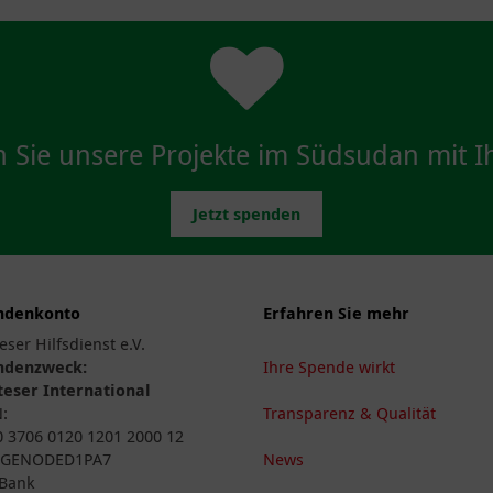
n Sie unsere Projekte im Südsudan mit I
Jetzt spenden
ndenkonto
Erfahren Sie mehr
eser Hilfsdienst e.V.
ndenzweck:
Ihre Spende wirkt
eser International
N:
Transparenz & Qualität
 3706 0120 1201 2000 12
: GENODED1PA7
News
Bank