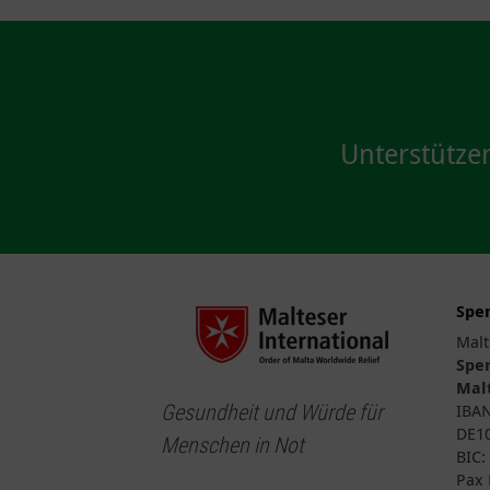
Unterstütze
Spe
Malt
Spe
Malt
Gesundheit und Würde für
IBA
DE10
Menschen in Not
BIC
Pax 