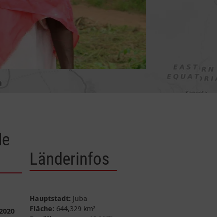
de
Länderinfos
Hauptstadt:
Juba
Fläche:
644,329 km²
2020