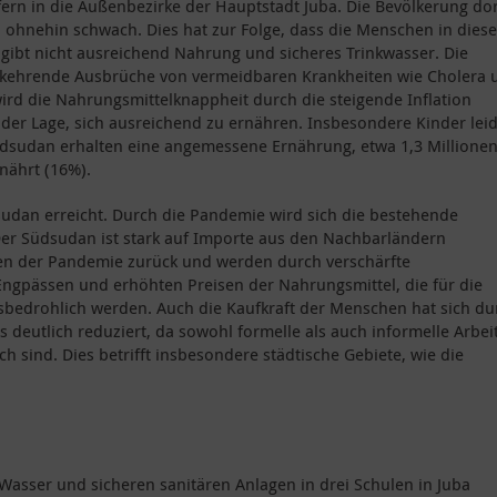
fern in die Außenbezirke der Hauptstadt Juba. Die Bevölkerung dort
en ohnehin schwach. Dies hat zur Folge, dass die Menschen in dies
 gibt nicht ausreichend Nahrung und sicheres Trinkwasser. Die
erkehrende Ausbrüche von vermeidbaren Krankheiten wie Cholera 
ird die Nahrungsmittelknappheit durch die steigende Inflation
in der Lage, sich ausreichend zu ernähren. Insbesondere Kinder lei
üdsudan erhalten eine angemessene Ernährung, etwa 1,3 Millione
nährt (16%).
udan erreicht. Durch die Pandemie wird sich die bestehende
Der Südsudan ist stark auf Importe aus den Nachbarländern
en der Pandemie zurück und werden durch verschärfte
ngpässen und erhöhten Preisen der Nahrungsmittel, die für die
nsbedrohlich werden. Auch die Kaufkraft der Menschen hat sich du
 deutlich reduziert, da sowohl formelle als auch informelle Arbei
ch sind. Dies betrifft insbesondere städtische Gebiete, wie die
sser und sicheren sanitären Anlagen in drei Schulen in Juba