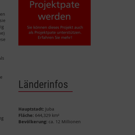
hen
sie
ig
ne)
ese
ls
.
te
Länderinfos
Hauptstadt:
Juba
Fläche:
644,329 km²
eg
Bevölkerung:
ca. 12 Millionen