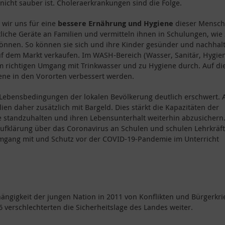
icht sauber ist. Choleraerkrankungen sind die Folge.
wir uns für eine
bessere Ernährung und Hygiene
dieser Mensc
tliche Geräte an Familien und vermitteln ihnen in Schulungen, wie 
önnen. So können sie sich und ihre Kinder gesünder und nachhalt
auf dem Markt verkaufen. Im WASH-Bereich (Wasser, Sanitär, Hygie
m richtigen Umgang mit Trinkwasser und zu Hygiene durch. Auf di
ene in den Vororten verbessert werden.
Lebensbedingungen der lokalen Bevölkerung deutlich erschwert. A
en daher zusätzlich mit Bargeld. Dies stärkt die Kapazitäten der
ise standzuhalten und ihren Lebensunterhalt weiterhin abzusichern
ufklärung über das Coronavirus an Schulen und schulen Lehrkräf
Umgang mit und Schutz vor der COVID-19-Pandemie im Unterricht
ängigkeit der jungen Nation in 2011 von Konflikten und Bürgerkri
verschlechterten die Sicherheitslage des Landes weiter.