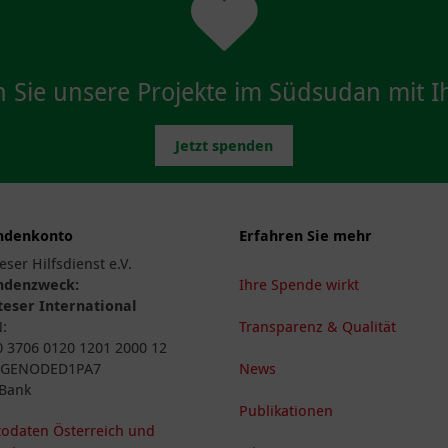
n Sie unsere Projekte im Südsudan mit I
Jetzt spenden
ndenkonto
Erfahren Sie mehr
eser Hilfsdienst e.V.
ndenzweck:
Ihre Spende wirkt
eser International
N:
Transparenz & Qualität
 3706 0120 1201 2000 12
: GENODED1PA7
News
Bank
Publikationen
odaten Österreich und