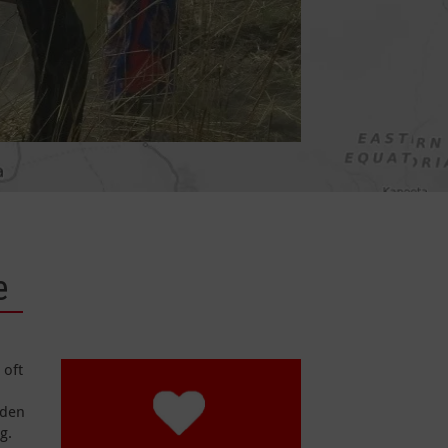
e
 oft
nden
g.