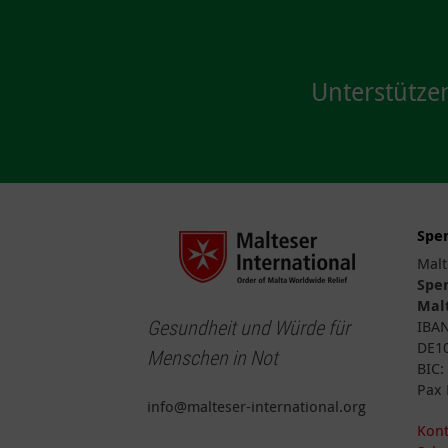
Unterstütze
Spe
Malt
Spe
Malt
Gesundheit und Würde für
IBA
DE10
Menschen in Not
BIC
Pax 
info@malteser-international.org
Kont