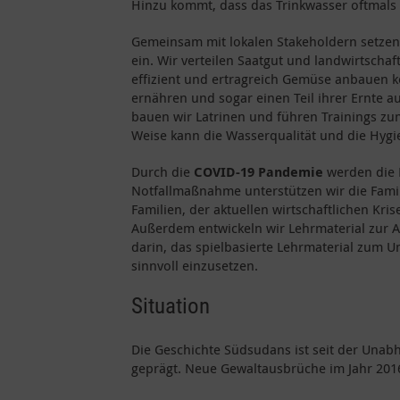
Hinzu kommt, dass das Trinkwasser oftmals n
Gemeinsam mit lokalen Stakeholdern setzen 
ein. Wir verteilen Saatgut und landwirtschaf
effizient und ertragreich Gemüse anbauen k
ernähren und sogar einen Teil ihrer Ernte 
bauen wir Latrinen und führen Trainings zu
Weise kann die Wasserqualität und die Hygi
Durch die
COVID-19 Pandemie
werden die 
Notfallmaßnahme unterstützen wir die Famili
Familien, der aktuellen wirtschaftlichen Kr
Außerdem entwickeln wir Lehrmaterial zur A
darin, das spielbasierte Lehrmaterial zum 
sinnvoll einzusetzen.
Situation
Die Geschichte Südsudans ist seit der Unabh
geprägt. Neue Gewaltausbrüche im Jahr 2016 