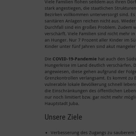
Viele Familien flohen seitdem aus ihren Dör
stark angestiegen, die staatlichen Struktur
Bezirken vollkommen unterversorgt sind. Es
sanitären Anlagen reichen nicht aus. Wied
Durchfall sind ein großes Problem. Zudem w
verschärft. Viele Familien sind nicht mehr 
an Hunger. Nur 7 Prozent aller Kinder im S
Kinder unter fünf Jahren sind akut mangeler
Die
COVID-19-Pandemie
hat auch den Süds
Hungerkrise im Land deutlich verschärfen. 
angewiesen, diese gehen aufgrund der Folg
Grenzkontrollen verlangsamt. Es kommt zu E
vulnerable lokale Bevölkerung schnell lebe
die Einschränkungen des öffentlichen Lebens
nur noch limitiert bzw. gar nicht mehr mögli
Hauptstadt Juba.
Unsere Ziele
Verbesserung des Zugangs zu sauberem Wa