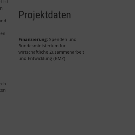
 ist
en
Projektdaten
und
den
Finanzierung
: Spenden und
n
Bundesministerium für
wirtschaftliche Zusammenarbeit
und Entwicklung (BMZ)
rch
ten