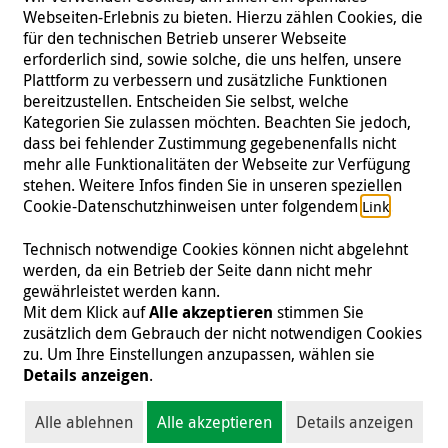
Webseiten-Erlebnis zu bieten. Hierzu zählen Cookies, die
für den technischen Betrieb unserer Webseite
erforderlich sind, sowie solche, die uns helfen, unsere
Plattform zu verbessern und zusätzliche Funktionen
bereitzustellen. Entscheiden Sie selbst, welche
Kategorien Sie zulassen möchten. Beachten Sie jedoch,
dass bei fehlender Zustimmung gegebenenfalls nicht
mehr alle Funktionalitäten der Webseite zur Verfügung
stehen. Weitere Infos finden Sie in unseren speziellen
Folgen Sie uns
Cookie-Datenschutzhinweisen unter folgendem
.
Link
Technisch notwendige Cookies können nicht abgelehnt
werden, da ein Betrieb der Seite dann nicht mehr
gewährleistet werden kann.
Impressum
|
Datenschutz
|
Kontakt
|
Presse
Mit dem Klick auf
Alle akzeptieren
stimmen Sie
zusätzlich dem Gebrauch der nicht notwendigen Cookies
© 2026 Malteser International
zu. Um Ihre Einstellungen anzupassen, wählen sie
Details anzeigen
.
Malteser International ist eine Organisationseinheit des Malteser Hilfsdienst
e.V., der als gemeinnützige Organisation von der Körperschafts- und
Alle ablehnen
Alle akzeptieren
Details anzeigen
Gewerbesteuer befreit ist (Steuernummer 218/5990/0018).