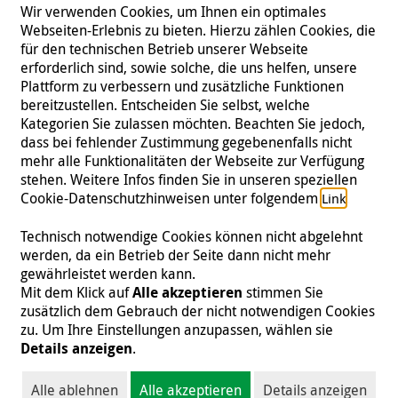
Wir verwenden Cookies, um Ihnen ein optimales
Webseiten-Erlebnis zu bieten. Hierzu zählen Cookies, die
für den technischen Betrieb unserer Webseite
erforderlich sind, sowie solche, die uns helfen, unsere
Plattform zu verbessern und zusätzliche Funktionen
bereitzustellen. Entscheiden Sie selbst, welche
Kategorien Sie zulassen möchten. Beachten Sie jedoch,
dass bei fehlender Zustimmung gegebenenfalls nicht
mehr alle Funktionalitäten der Webseite zur Verfügung
stehen. Weitere Infos finden Sie in unseren speziellen
Folgen Sie uns
Cookie-Datenschutzhinweisen unter folgendem
.
Link
Technisch notwendige Cookies können nicht abgelehnt
werden, da ein Betrieb der Seite dann nicht mehr
gewährleistet werden kann.
Impressum
|
Datenschutz
|
Kontakt
|
Presse
Mit dem Klick auf
Alle akzeptieren
stimmen Sie
zusätzlich dem Gebrauch der nicht notwendigen Cookies
© 2026 Malteser International
zu. Um Ihre Einstellungen anzupassen, wählen sie
Details anzeigen
.
Malteser International ist eine Organisationseinheit des Malteser Hilfsdienst
e.V., der als gemeinnützige Organisation von der Körperschafts- und
Alle ablehnen
Alle akzeptieren
Details anzeigen