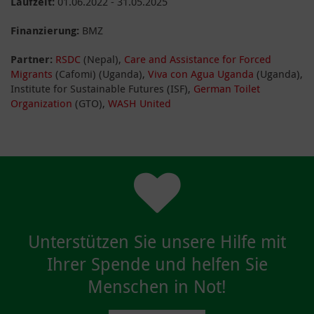
Laufzeit:
01.06.2022 - 31.05.2025
Finanzierung:
BMZ
Partner:
RSDC
(Nepal),
Care and Assistance for Forced
Migrants
(Cafomi) (Uganda),
Viva con Agua Uganda
(Uganda),
Institute for Sustainable Futures (ISF),
German Toilet
Organization
(GTO),
WASH United
Unterstützen Sie unsere Hilfe mit
Ihrer Spende und helfen Sie
Menschen in Not!