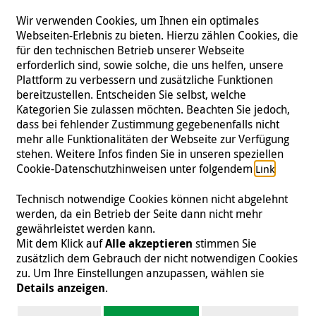
Wir verwenden Cookies, um Ihnen ein optimales
Webseiten-Erlebnis zu bieten. Hierzu zählen Cookies, die
für den technischen Betrieb unserer Webseite
erforderlich sind, sowie solche, die uns helfen, unsere
Plattform zu verbessern und zusätzliche Funktionen
bereitzustellen. Entscheiden Sie selbst, welche
Kategorien Sie zulassen möchten. Beachten Sie jedoch,
dass bei fehlender Zustimmung gegebenenfalls nicht
mehr alle Funktionalitäten der Webseite zur Verfügung
stehen. Weitere Infos finden Sie in unseren speziellen
Folgen Sie uns
Cookie-Datenschutzhinweisen unter folgendem
.
Link
Technisch notwendige Cookies können nicht abgelehnt
werden, da ein Betrieb der Seite dann nicht mehr
gewährleistet werden kann.
Impressum
|
Datenschutz
|
Kontakt
|
Presse
Mit dem Klick auf
Alle akzeptieren
stimmen Sie
zusätzlich dem Gebrauch der nicht notwendigen Cookies
© 2026 Malteser International
zu. Um Ihre Einstellungen anzupassen, wählen sie
Details anzeigen
.
Malteser International ist eine Organisationseinheit des Malteser Hilfsdienst