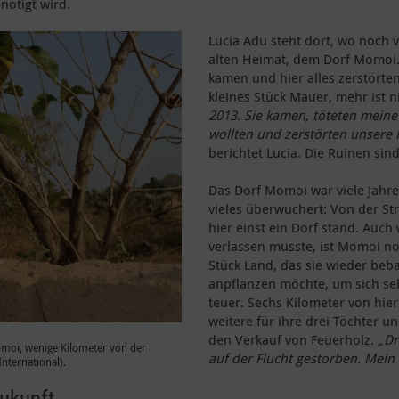
nötigt wird.
Lucia Adu steht dort, wo noch v
alten Heimat, dem Dorf Momoi.
kamen und hier alles zerstörte
kleines Stück Mauer, mehr ist n
2013. Sie kamen, töteten meine
wollten und zerstörten unsere H
berichtet Lucia. Die Ruinen sin
Das Dorf Momoi war viele Jahre
vieles überwuchert: Von der Str
hier einst ein Dorf stand. Auch
verlassen musste, ist Momoi no
Stück Land, das sie wieder be
anpflanzen möchte, um sich selb
teuer. Sechs Kilometer von hier
weitere für ihre drei Töchter u
den Verkauf von Feuerholz.
„Dr
omoi, wenige Kilometer von der
auf der Flucht gestorben. Mein
nternational).
Zukunft