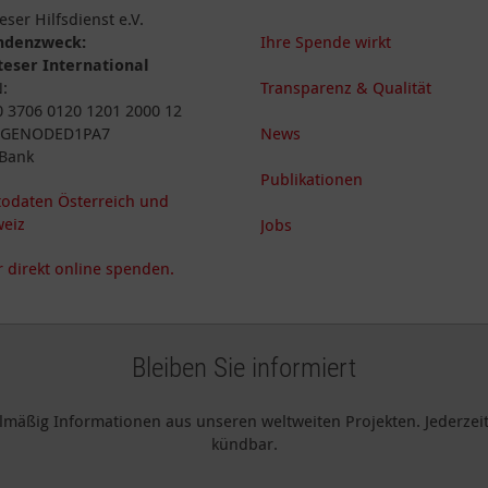
eser Hilfsdienst e.V.
ndenzweck:
Ihre Spende wirkt
eser International
N:
Transparenz & Qualität
 3706 0120 1201 2000 12
: GENODED1PA7
News
Bank
Publikationen
odaten Österreich und
eiz
Jobs
 direkt online spenden.
Bleiben Sie informiert
elmäßig Informationen aus unseren weltweiten Projekten. Jederzeit 
kündbar.