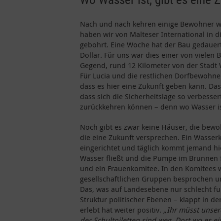
Nach und nach kehren einige Bewohner wi
haben wir von Malteser International in 
gebohrt. Eine Woche hat der Bau gedauert
Dollar. Für uns war dies einer von vielen 
Gegend, rund 12 Kilometer von der Stadt W
Für Lucia und die restlichen Dorfbewohner
dass es hier eine Zukunft geben kann. Das
dass sich die Sicherheitslage so verbesse
zurückkehren können – denn wo Wasser ist
Noch gibt es zwar keine Häuser, die bewo
die eine Zukunft versprechen. Ein Wasse
eingerichtet und täglich kommt jemand hi
Wasser fließt und die Pumpe im Brunnen fu
und ein Frauenkomitee. In den Komitees 
gesellschaftlichen Gruppen besprochen u
Das, was auf Landesebene nur schlecht fun
Struktur politischer Ebenen – klappt in de
erlebt hat weiter positiv.
„Ihr müsst unser
der Schultoiletten sind weg. Dort wo es ei