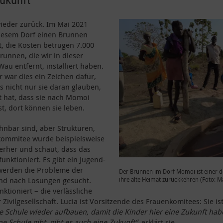
eder zurück. Im Mai 2021
diesem Dorf einen Brunnen
, die Kosten betrugen 7.000
Brunnen, die wir in dieser
au entfernt, installiert haben.
 war dies ein Zeichen dafür,
s nicht nur sie daran glauben,
rt hat, dass sie nach Momoi
, dort können sie leben.
hnbar sind, aber Strukturen,
rkommitee wurde beispielsweise
erher und schaut, dass das
nktioniert. Es gibt ein Jugend-
werden die Probleme der
Der Brunnen im Dorf Momoi ist einer d
nd nach Lösungen gesucht.
ihre alte Heimat zurückkehren (Foto: Ma
ktioniert – die verlässliche
r Zivilgesellschaft. Lucia ist Vorsitzende des Frauenkomitees: Sie i
e Schule wieder aufbauen, damit die Kinder hier eine Zukunft habe
ne Schule gibt, gibt es auch eine Zukunft“
, erklärt sie.