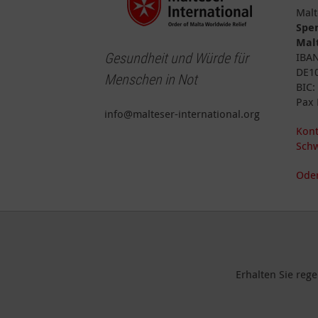
Malt
Spe
Malt
Gesundheit und Würde für
IBA
DE10
Menschen in Not
BIC
Pax 
info@malteser-international.org
Kont
Schw
Oder
Erhalten Sie reg