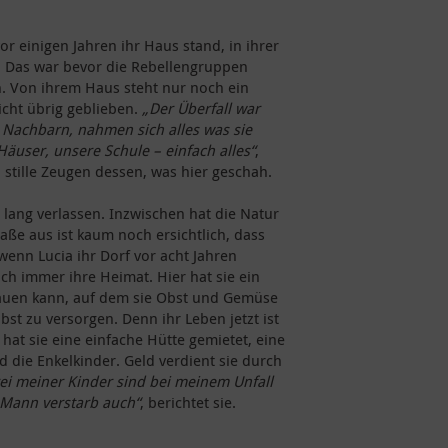
or einigen Jahren ihr Haus stand, in ihrer
 Das war bevor die Rebellengruppen
n. Von ihrem Haus steht nur noch ein
icht übrig geblieben.
„Der Überfall war
 Nachbarn, nahmen sich alles was sie
äuser, unsere Schule – einfach alles“
,
d stille Zeugen dessen, was hier geschah.
 lang verlassen. Inzwischen hat die Natur
aße aus ist kaum noch ersichtlich, dass
 wenn Lucia ihr Dorf vor acht Jahren
ch immer ihre Heimat. Hier hat sie ein
bauen kann, auf dem sie Obst und Gemüse
st zu versorgen. Denn ihr Leben jetzt ist
 hat sie eine einfache Hütte gemietet, eine
nd die Enkelkinder. Geld verdient sie durch
ei meiner Kinder sind bei meinem Unfall
 Mann verstarb auch“
, berichtet sie.