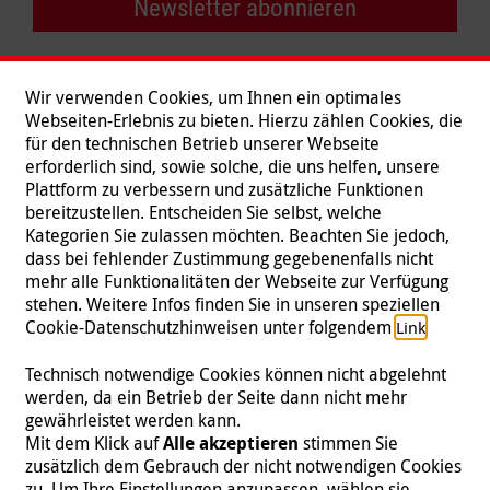
Newsletter abonnieren
Wir verwenden Cookies, um Ihnen ein optimales
Webseiten-Erlebnis zu bieten. Hierzu zählen Cookies, die
für den technischen Betrieb unserer Webseite
erforderlich sind, sowie solche, die uns helfen, unsere
Plattform zu verbessern und zusätzliche Funktionen
bereitzustellen. Entscheiden Sie selbst, welche
Kategorien Sie zulassen möchten. Beachten Sie jedoch,
dass bei fehlender Zustimmung gegebenenfalls nicht
mehr alle Funktionalitäten der Webseite zur Verfügung
stehen. Weitere Infos finden Sie in unseren speziellen
Folgen Sie uns
Cookie-Datenschutzhinweisen unter folgendem
.
Link
Technisch notwendige Cookies können nicht abgelehnt
werden, da ein Betrieb der Seite dann nicht mehr
gewährleistet werden kann.
Impressum
|
Datenschutz
|
Kontakt
|
Presse
Mit dem Klick auf
Alle akzeptieren
stimmen Sie
zusätzlich dem Gebrauch der nicht notwendigen Cookies
© 2026 Malteser International
zu. Um Ihre Einstellungen anzupassen, wählen sie