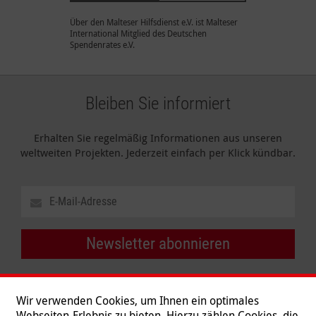
Über den Malteser Hilfsdienst e.V. ist Malteser
International Mitglied des Deutschen
Spendenrates e.V.
Bleiben Sie informiert
Erhalten Sie regelmäßig Informationen aus unseren
weltweiten Projekten. Jederzeit einfach per Klick kündbar.
Newsletter abonnieren
Wir verwenden Cookies, um Ihnen ein optimales
Webseiten-Erlebnis zu bieten. Hierzu zählen Cookies, die