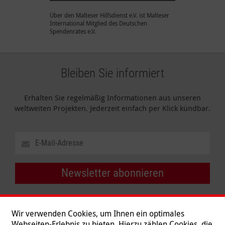
Über den Malteser Hilfsdienst e.V. ist Malteser
International Mitglied des Deutschen
Spendenrates e.V.
Bleiben Sie informiert
Erhalten Sie regelmäßig Informationen aus unseren
weltweiten Projekten. Jederzeit einfach per Klick kündbar.
Newsletter abonnieren
Wir verwenden Cookies, um Ihnen ein optimales
Webseiten-Erlebnis zu bieten. Hierzu zählen Cookies, die