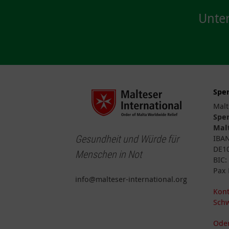
Unter
Spe
Malt
Spe
Malt
Gesundheit und Würde für
IBA
DE10
Menschen in Not
BIC
Pax 
info@malteser-international.org
Kont
Schw
Oder