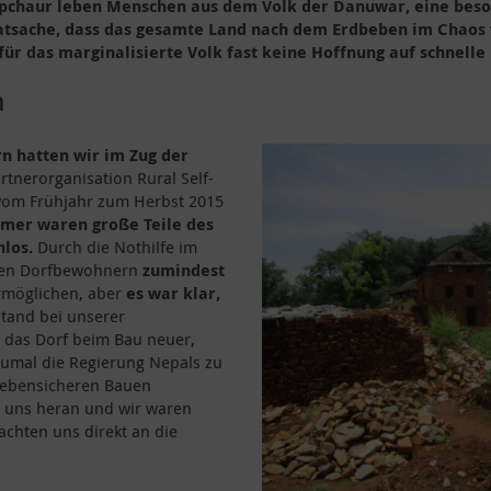
apchaur leben Menschen aus dem Volk der Danuwar, eine beson
Tatsache, dass das gesamte Land nach dem Erdbeben im Chaos 
ür das marginalisierte Volk fast keine Hoffnung auf schnelle 
n
n hatten wir im Zug der
tnerorganisation Rural Self-
vom Frühjahr zum Herbst 2015
mer waren große Teile des
hlos.
Durch die Nothilfe im
elen Dorfbewohnern
zumindest
rmöglichen, aber
es war klar,
tand bei unserer
, das Dorf beim Bau neuer,
Zumal die Regierung Nepals zu
bebensicheren Bauen
n uns heran und wir waren
machten uns direkt an die