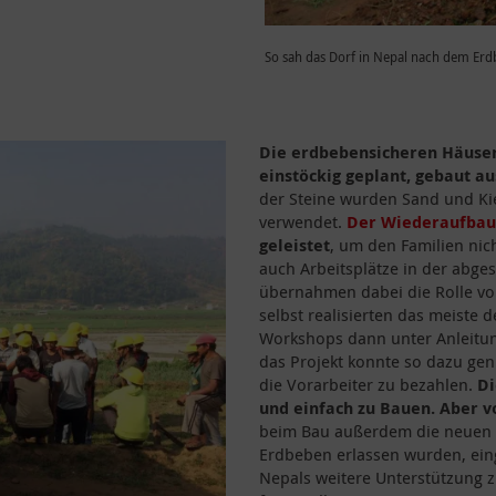
So sah das Dorf in Nepal nach dem Erdb
Die erdbebensicheren Häuser
einstöckig geplant, gebaut a
der Steine wurden Sand und Ki
verwendet.
Der Wiederaufbau
geleistet
, um den Familien ni
auch Arbeitsplätze in der abge
übernahmen dabei die Rolle von
selbst realisierten das meiste 
Workshops dann unter Anleitung
das Projekt konnte so dazu gen
die Vorarbeiter zu bezahlen.
D
und einfach zu Bauen.
Aber v
beim Bau außerdem die neuen 
Erdbeben erlassen wurden, ein
Nepals weitere Unterstützung zu