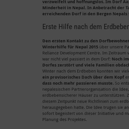
verzweifelt und hoffnungslos. Im Dorf A
Minderheit in Nepal. In Anbetracht der 
erreichenden Dorf in den Bergen Nepals f
Erste Hilfe nach dem Erdbebe
Den ersten Kontakt zu den Dorfbewohner
Winterhilfe für Nepal 2015
über unsere Par
Reliance Development Centre. Im Zeitraum 
war nicht viel passiert in dem Dorf:
Noch im
Dorfes zerstört und viele Familien obdac
Winter nach dem Erdbeben konnten wir vi
ein provisorisches Dach über dem Kopf
e
dass noch mehr passieren musste.
So ents
nepalesischen Partnerorganisation die Idee
erdbebensicherer Häuser zu unterstützen. 
diesem Zeitpunkt neue Richtlinien zum erd
herausgegeben hatte. Die Idee trugen sie a
sofort begeistert von dieser Initiative und 
Planung des Projektes.