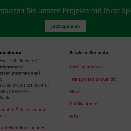
stützen Sie unsere Projekte mit Ihrer S
Jetzt spenden
ndenkonto
Erfahren Sie mehr
eser Hilfsdienst e.V.
ndenzweck:
Ihre Spende wirkt
eser International
N:
Transparenz & Qualität
 3706 0120 1201 2000 12
: GENODED1PA7
News
Bank
Publikationen
odaten Österreich und
eiz
Jobs
 direkt online spenden.