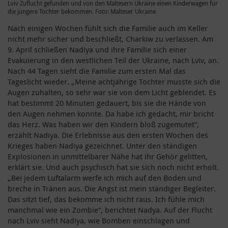
Lviv Zuflucht gefunden und von den Maltesern Ukraine einen Kinderwagen für
die jüngere Tochter bekommen. Foto: Malteser Ukraine
Nach einigen Wochen fühlt sich die Familie auch im Keller
nicht mehr sicher und beschließt, Charkiw zu verlassen. Am
9. April schließen Nadiya und ihre Familie sich einer
Evakuierung in den westlichen Teil der Ukraine, nach Lviv, an.
Nach 44 Tagen sieht die Familie zum ersten Mal das
Tageslicht wieder. „Meine achtjährige Tochter musste sich die
Augen zuhalten, so sehr war sie von dem Licht geblendet. Es
hat bestimmt 20 Minuten gedauert, bis sie die Hände von
den Augen nehmen konnte. Da habe ich gedacht, mir bricht
das Herz. Was haben wir den Kindern bloß zugemutet“,
erzählt Nadiya. Die Erlebnisse aus den ersten Wochen des
Krieges haben Nadiya gezeichnet. Unter den ständigen
Explosionen in unmittelbarer Nähe hat ihr Gehör gelitten,
erklärt sie. Und auch psychisch hat sie sich noch nicht erholt.
„Bei jedem Luftalarm werfe ich mich auf den Boden und
breche in Tränen aus. Die Angst ist mein ständiger Begleiter.
Das sitzt tief, das bekomme ich nicht raus. Ich fühle mich
manchmal wie ein Zombie“, berichtet Nadya. Auf der Flucht
nach Lviv sieht Nadiya, wie Bomben einschlagen und