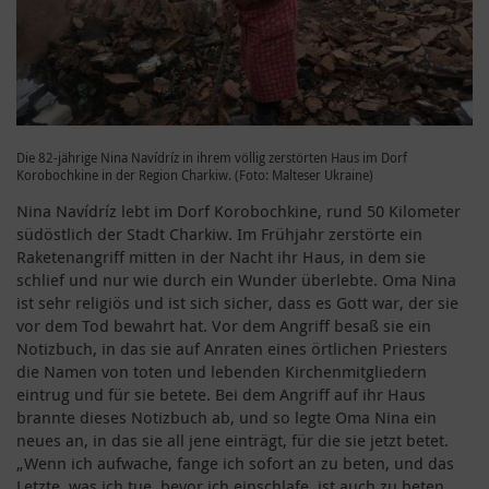
Die 82-jährige Nina Navídríz in ihrem völlig zerstörten Haus im Dorf
Korobochkine in der Region Charkiw. (Foto: Malteser Ukraine)
Nina Navídríz lebt im Dorf Korobochkine, rund 50 Kilometer
südöstlich der Stadt Charkiw. Im Frühjahr zerstörte ein
Raketenangriff mitten in der Nacht ihr Haus, in dem sie
schlief und nur wie durch ein Wunder überlebte. Oma Nina
ist sehr religiös und ist sich sicher, dass es Gott war, der sie
vor dem Tod bewahrt hat. Vor dem Angriff besaß sie ein
Notizbuch, in das sie auf Anraten eines örtlichen Priesters
die Namen von toten und lebenden Kirchenmitgliedern
eintrug und für sie betete. Bei dem Angriff auf ihr Haus
brannte dieses Notizbuch ab, und so legte Oma Nina ein
neues an, in das sie all jene einträgt, für die sie jetzt betet.
„Wenn ich aufwache, fange ich sofort an zu beten, und das
Letzte, was ich tue, bevor ich einschlafe, ist auch zu beten,