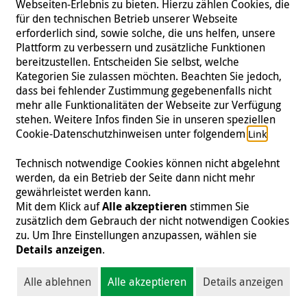
Webseiten-Erlebnis zu bieten. Hierzu zählen Cookies, die
für den technischen Betrieb unserer Webseite
erforderlich sind, sowie solche, die uns helfen, unsere
Plattform zu verbessern und zusätzliche Funktionen
bereitzustellen. Entscheiden Sie selbst, welche
Kategorien Sie zulassen möchten. Beachten Sie jedoch,
dass bei fehlender Zustimmung gegebenenfalls nicht
mehr alle Funktionalitäten der Webseite zur Verfügung
stehen. Weitere Infos finden Sie in unseren speziellen
Folgen Sie uns
Cookie-Datenschutzhinweisen unter folgendem
.
Link
Technisch notwendige Cookies können nicht abgelehnt
werden, da ein Betrieb der Seite dann nicht mehr
gewährleistet werden kann.
Impressum
|
Datenschutz
|
Kontakt
|
Presse
Mit dem Klick auf
Alle akzeptieren
stimmen Sie
zusätzlich dem Gebrauch der nicht notwendigen Cookies
© 2026 Malteser International
zu. Um Ihre Einstellungen anzupassen, wählen sie
Details anzeigen
.
Malteser International ist eine Organisationseinheit des Malteser Hilfsdienst
e.V., der als gemeinnützige Organisation von der Körperschafts- und
Alle ablehnen
Alle akzeptieren
Details anzeigen
Gewerbesteuer befreit ist (Steuernummer 218/5990/0018).