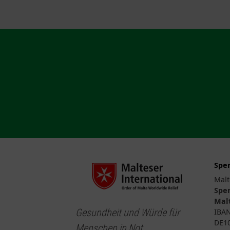
Spe
Malt
Spe
Malt
Gesundheit und Würde für
IBA
DE10
Menschen in Not