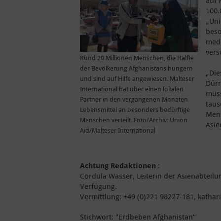
auf 
100.
„Uni
beso
medi
vers
Rund 20 Millionen Menschen, die Hälfte
der Bevölkerung Afghanistans hungern
„Die
und sind auf Hilfe angewiesen. Malteser
Dürr
International hat über einen lokalen
müss
Partner in den vergangenen Monaten
taus
Lebensmittel an besonders bedürftige
Mens
Menschen verteilt. Foto/Archiv: Union
Asie
Aid/Malteser International
Achtung Redaktionen
:
Cordula Wasser, Leiterin der Asienabteilu
Verfügung.
Vermittlung: +49 (0)221 98227-181, kathari
Stichwort: "Erdbeben Afghanistan“