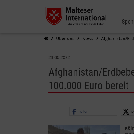
Spen
Über uns
News
Afghanistan/Erdb
23.06.2022
Afghanistan/Erdbeben
100.000 Euro bereit
teilen
p
Köl