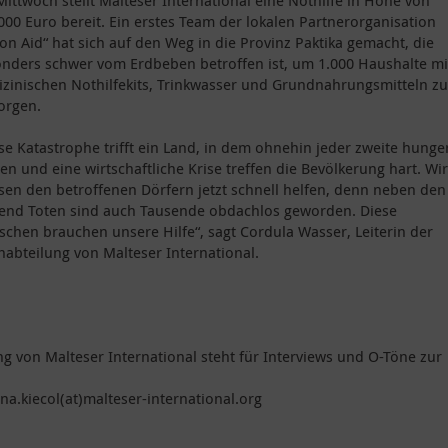
Mittwoch stellt Malteser International eine Nothilfe in Höhe von
000 Euro bereit. Ein erstes Team der lokalen Partnerorganisation
on Aid“ hat sich auf den Weg in die Provinz Paktika gemacht, die
nders schwer vom Erdbeben betroffen ist, um 1.000 Haushalte mi
zinischen Nothilfekits, Trinkwasser und Grundnahrungsmitteln zu
orgen.
se Katastrophe trifft ein Land, in dem ohnehin jeder zweite hunger
en und eine wirtschaftliche Krise treffen die Bevölkerung hart. Wir
en den betroffenen Dörfern jetzt schnell helfen, denn neben den
end Toten sind auch Tausende obdachlos geworden. Diese
chen brauchen unsere Hilfe“, sagt Cordula Wasser, Leiterin der
nabteilung von Malteser International.
ng von Malteser International steht für Interviews und O-Töne zur
na.kiecol(at)malteser-international.org