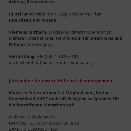
Achtung Redaktionen
:
In Beirut
vermitteln wir Gesprächspartner
für
Interviews und O-Töne.
Clemens Mirbach
, Landeskoordinator Libanon von
Malteser International, steht
in Köln für Interviews und
O-Töne
zur Verfügung.
Vermittlung
: +49 (0)221 9822-7183,
michael.etoh(at)malteser-international.org
Jetzt online für unsere Hilfe im Libanon spenden.
Malteser International ist Mitglied von „Aktion
Deutschland Hilft“ und ruft dringend zu Spenden für
die betroffenen Menschen auf:
Malteser Hilfsdienst e.V.
IBAN: DE 1037 0601 2012 0120 0012
S.W.I.F.T.: GENODED 1PA7