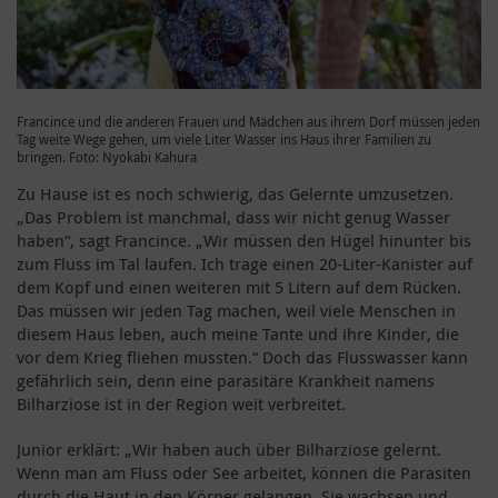
Francince und die anderen Frauen und Mädchen aus ihrem Dorf müssen jeden
Tag weite Wege gehen, um viele Liter Wasser ins Haus ihrer Familien zu
bringen. Foto: Nyokabi Kahura
Zu Hause ist es noch schwierig, das Gelernte umzusetzen.
„Das Problem ist manchmal, dass wir nicht genug Wasser
haben“, sagt Francince. „Wir müssen den Hügel hinunter bis
zum Fluss im Tal laufen. Ich trage einen 20-Liter-Kanister auf
dem Kopf und einen weiteren mit 5 Litern auf dem Rücken.
Das müssen wir jeden Tag machen, weil viele Menschen in
diesem Haus leben, auch meine Tante und ihre Kinder, die
vor dem Krieg fliehen mussten.“ Doch das Flusswasser kann
gefährlich sein, denn eine parasitäre Krankheit namens
Bilharziose ist in der Region weit verbreitet.
Junior erklärt: „Wir haben auch über Bilharziose gelernt.
Wenn man am Fluss oder See arbeitet, können die Parasiten
durch die Haut in den Körper gelangen. Sie wachsen und