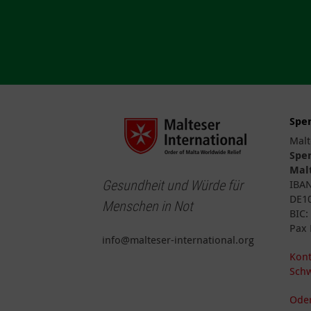
Spe
Malt
Spe
Malt
Gesundheit und Würde für
IBA
DE10
Menschen in Not
BIC
Pax 
info@malteser-international.org
Kont
Schw
Oder