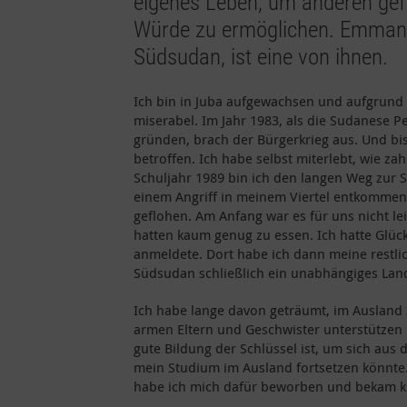
eigenes Leben, um anderen gef
Würde zu ermöglichen. Emmanue
Südsudan, ist eine von ihnen.
Ich bin in Juba aufgewachsen und aufgrund d
miserabel. Im Jahr 1983, als die Sudanese 
gründen, brach der Bürgerkrieg aus. Und b
betroffen. Ich habe selbst miterlebt, wie za
Schuljahr 1989 bin ich den langen Weg zur
einem Angriff in meinem Viertel entkommen 
geflohen. Am Anfang war es für uns nicht 
hatten kaum genug zu essen. Ich hatte Glüc
anmeldete. Dort habe ich dann meine restlic
Südsudan schließlich ein unabhängiges La
Ich habe lange davon geträumt, im Ausland 
armen Eltern und Geschwister unterstützen 
gute Bildung der Schlüssel ist, um sich aus 
mein Studium im Ausland fortsetzen könnte
habe ich mich dafür beworben und bekam ku