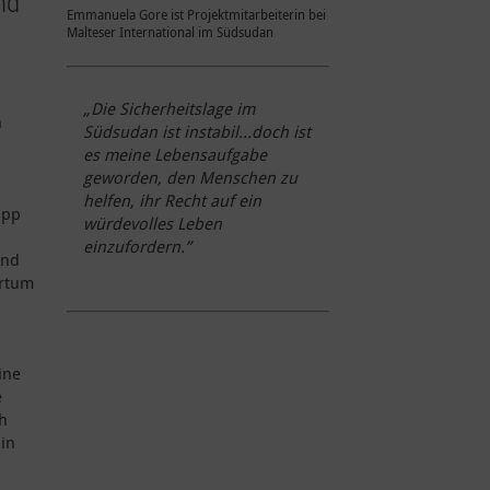
nd
Emmanuela Gore ist Projektmitarbeiterin bei
Malteser International im Südsudan
„Die Sicherheitslage im
h
Südsudan ist instabil…doch ist
es meine Lebensaufgabe
geworden, den Menschen zu
helfen, ihr Recht auf ein
app
würdevolles Leben
einzufordern.”
und
artum
ine
e
ch
in