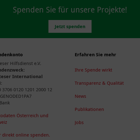
Spenden Sie für unsere Projekte!
Jetzt spenden
ndenkonto
Erfahren Sie mehr
eser Hilfsdienst e.V.
ndenzweck:
Ihre Spende wirkt
eser International
N:
Transparenz & Qualität
 3706 0120 1201 2000 12
: GENODED1PA7
News
Bank
Publikationen
odaten Österreich und
eiz
Jobs
 direkt online spenden.