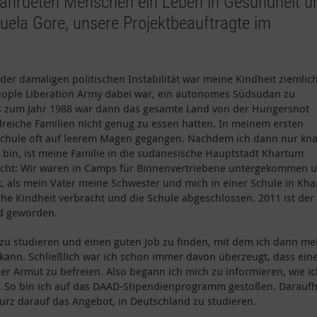
ährdeten Menschen ein Leben in Gesundheit u
la Gore, unsere Projektbeauftragte im
er damaligen politischen Instabilität war meine Kindheit ziemlic
People Liberation Army dabei war, ein autonomes Südsudan zu
is zum Jahr 1988 war dann das gesamte Land von der Hungersnot
hlreiche Familien nicht genug zu essen hatten. In meinem ersten
 Schule oft auf leerem Magen gegangen. Nachdem ich dann nur kn
bin, ist meine Familie in die sudanesische Hauptstadt Khartum
leicht: Wir waren in Camps für Binnenvertriebene untergekommen 
k, als mein Vater meine Schwester und mich in einer Schule in Kh
he Kindheit verbracht und die Schule abgeschlossen. 2011 ist der
nd geworden.
zu studieren und einen guten Job zu finden, mit dem ich dann me
kann. Schließlich war ich schon immer davon überzeugt, dass ein
der Armut zu befreien. Also begann ich mich zu informieren, wie i
. So bin ich auf das DAAD-Stipendienprogramm gestoßen. Daraufh
rz darauf das Angebot, in Deutschland zu studieren.