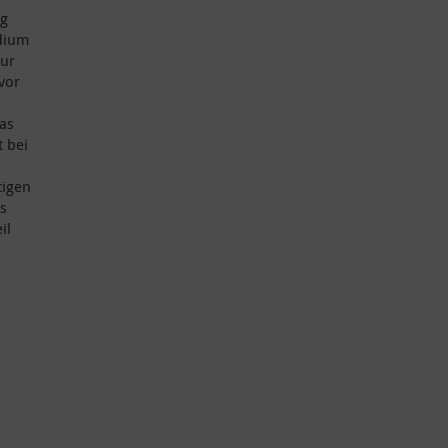
eg
dium
zur
vor
as
t bei
tigen
ls
il