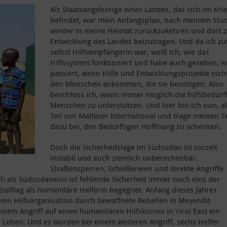
Als Staatsangehörige eines Landes, das sich im Kri
befindet, war mein Anfangsplan, nach meinem Stu
wieder in meine Heimat zurückzukehren und dort 
Entwicklung des Landes beizutragen. Und da ich zu
selbst Hilfsempfängerin war, weiß ich, wie das
Hilfssystem funktioniert und habe auch gesehen, w
passiert, wenn Hilfe und Entwicklungsprojekte nich
den Menschen ankommen, die sie benötigen. Also
beschloss ich, wenn immer möglich die hilfsbedürf
Menschen zu unterstützen. Und hier bin ich nun, a
Teil von Malteser International und trage meinen Te
dazu bei, den Bedürftigen Hoffnung zu schenken.
Doch die Sicherheitslage im Südsudan ist zurzeit
instabil und auch ziemlich unberechenbar.
Straßensperren, Schießereien und direkte Angriffe
ich als Südsudanesin ist fehlende Sicherheit immer noch eins der
salltag als humanitäre Helferin begegnet. Anfang dieses Jahres
alen Hilfsorganisation durch bewaffnete Rebellen in Meyendit
nem Angriff auf einen humanitären Hilfskonvoi in Yirol East ein
 Leben. Und es wurden bei einem weiteren Angriff, sechs Helfer