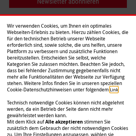
Newsletter abonnieren
Wir verwenden Cookies, um Ihnen ein optimales
Webseiten-Erlebnis zu bieten. Hierzu zählen Cookies, die
für den technischen Betrieb unserer Webseite
erforderlich sind, sowie solche, die uns helfen, unsere
Plattform zu verbessern und zusätzliche Funktionen
bereitzustellen. Entscheiden Sie selbst, welche
Kategorien Sie zulassen möchten. Beachten Sie jedoch,
dass bei fehlender Zustimmung gegebenenfalls nicht
mehr alle Funktionalitäten der Webseite zur Verfügung
stehen. Weitere Infos finden Sie in unseren speziellen
Folgen Sie uns
Cookie-Datenschutzhinweisen unter folgendem
.
Link
Technisch notwendige Cookies können nicht abgelehnt
werden, da ein Betrieb der Seite dann nicht mehr
gewährleistet werden kann.
Impressum
|
Datenschutz
|
Kontakt
|
Presse
Mit dem Klick auf
Alle akzeptieren
stimmen Sie
zusätzlich dem Gebrauch der nicht notwendigen Cookies
© 2026 Malteser International
zu. Um Ihre Einstellungen anzupassen, wählen sie