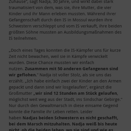
Zuhause“, sagt Nadja, 30 Jahre, und wirkt dabei stark
traumatisiert von dem, was sie, ihre Mutter, die vier
Kinder und ihr Mann erleben mussten. Während ihrer
Gefangenschaft durch den IS in Mossul wurden ihre
Schwestern verschleppt und vom IS verkauft, ihre beiden
größten Söhne mussten an Ausbildungsmaßnahmen des
IS teilnehmen.
„Doch eines Tages konnten die IS-Kämpfer uns für kurze
Zeit nicht bewachen, weil sie in Kämpfe verwickelt
wurden. Diese Chance mussten wir einfach
nutzen.
Zusammen mit 50 anderen Gefangenen sind
wir geflohen.
“ Nadja ist voller Stolz, als sie uns das
erzählt. „Ich habe einfach zwei der Kinder an den Armen
gepackt und dann sind wir losgelaufen“, ergänzt die
Großmutter „
wir sind 12 Stunden am Stück gelaufen
,
möglichst weit weg aus der Stadt, ins Sindschar Gebirge.“
Nur durch den Gewaltmarsch in diese einsame Gegend
konnte die Familie ihr Leben retten. Leider
haben
Nadjas beiden Schwestern es nicht geschafft,
bei dem Marsch mitzuhalten. Nadja weiß bis heute
nicht, ob die beiden leben, wo sie sind und wie es