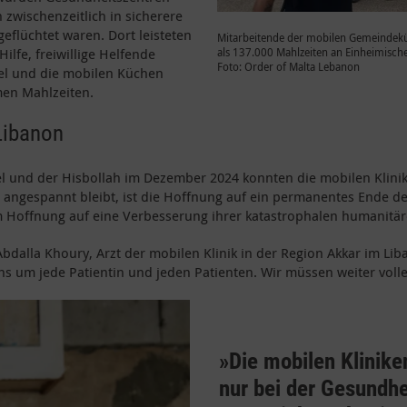
wischenzeitlich in sicherere
geflüchtet waren. Dort leisteten
Mitarbeitende der mobilen Gemeindekü
lfe, freiwillige Helfende
als 137.000 Mahlzeiten an Einheimische
Foto: Order of Malta Lebanon
kel und die mobilen Küchen
men Mahlzeiten.
Libanon
el und der Hisbollah im Dezember 2024 konnten die mobilen Klini
angespannt bleibt, ist die Hoffnung auf ein permanentes Ende der
m Hoffnung auf eine Verbesserung ihrer katastrophalen humanitä
bdalla Khoury, Arzt der mobilen Klinik in der Region Akkar im Lib
ns um jede Patientin und jeden Patienten. Wir müssen weiter voll
»Die mobilen Klinike
nur bei der Gesundhe