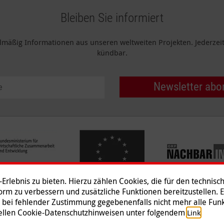
Bleiben Sie informiert
elmäßig Informationen aus unseren weltweiten Projekten. Jederzeit 
kündbar.
Newsletter abo
rlebnis zu bieten. Hierzu zählen Cookies, die für den technisc
tform zu verbessern und zusätzliche Funktionen bereitzustellen. 
 bei fehlender Zustimmung gegebenenfalls nicht mehr alle Funk
Impressum
|
Datenschutz
|
Ko
ziellen Cookie-Datenschutzhinweisen unter folgendem
.
Link
© 2026 Malteser International