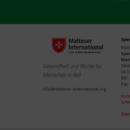
Spe
Malt
Spe
Malt
Gesundheit und Würde für
IBA
DE10
Menschen in Not
BIC
Pax 
info@malteser-international.org
Kont
Schw
Oder