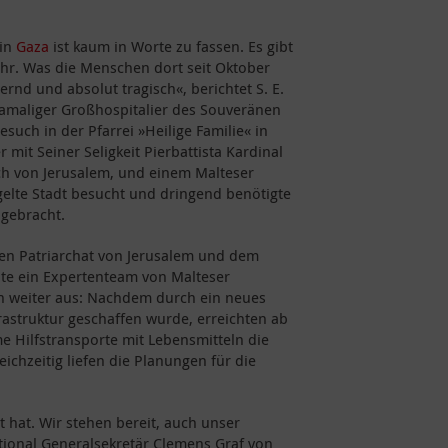
 in
Gaza
ist kaum in Worte zu fassen. Es gibt
hr. Was die Menschen dort seit Oktober
rnd und absolut tragisch«, berichtet S. E.
 damaliger Großhospitalier des Souveränen
uch in der Pfarrei »Heilige Familie« in
 mit Seiner Seligkeit Pierbattista Kardinal
rch von Jerusalem, und einem Malteser
gelte Stadt besucht und dringend benötigte
gebracht.
en Patriarchat von Jerusalem und dem
te ein Expertenteam von Malteser
ch weiter aus: Nachdem durch ein neues
rastruktur geschaffen wurde, erreichten ab
Hilfstransporte mit Lebensmitteln die
chzeitig liefen die Planungen für die
t hat. Wir stehen bereit, auch unser
ational Generalsekretär Clemens Graf von