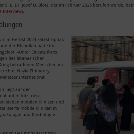
 S. E. Dr. Josef D. Blotz, der im Februar 2025 berufen wurde, betr
e Interview
).
ndlungen
ion im Herbst 2024 katastrophal:
und der Hisbollah hatte im
elöst: »Unter Einsatz ihres
gen des libanesischen
Krieg betroffenen Menschen im
erichtet Nayla El-Khoury,
Malteser International.
n liegt auf der
nal unterstützt den
on sieben mobilen Kliniken und
ialisierte mobile Kliniken in
ynäkologie und Kardiologie
wurden Gesundheitszentren