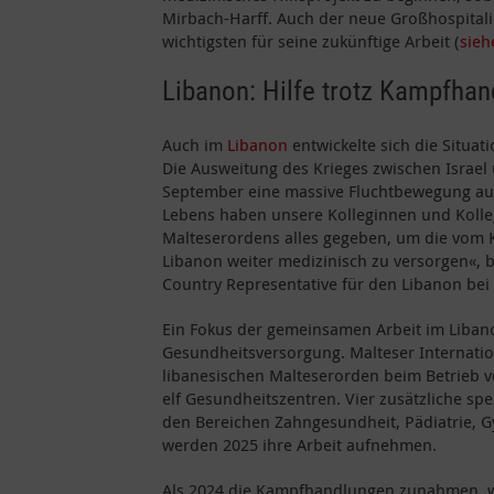
Mirbach-Harff. Auch der neue Großhospitalier
wichtigsten für seine zukünftige Arbeit (
sieh
Libanon: Hilfe trotz Kampfha
Auch im
Libanon
entwickelte sich die Situat
Die Ausweitung des Krieges zwischen Israel 
September eine massive Fluchtbewegung ausg
Lebens haben unsere Kolleginnen und Kolle
Malteserordens alles gegeben, um die vom 
Libanon weiter medizinisch zu versorgen«, b
Country Representative für den Libanon bei 
Ein Fokus der gemeinsamen Arbeit im Libano
Gesundheitsversorgung. Malteser Internatio
libanesischen Malteserorden beim Betrieb v
elf Gesundheitszentren. Vier zusätzliche spez
den Bereichen Zahngesundheit, Pädiatrie, G
werden 2025 ihre Arbeit aufnehmen.
Als 2024 die Kampfhandlungen zunahmen, 