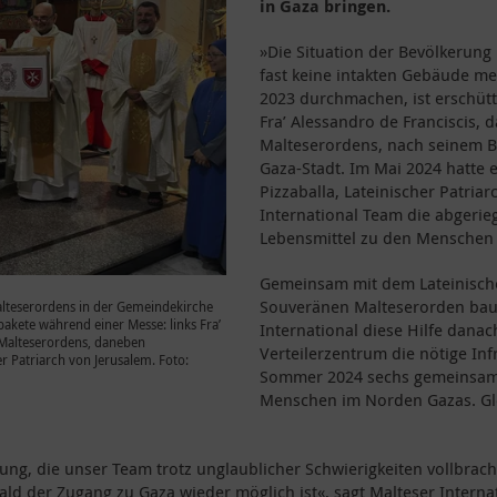
in Gaza bringen.
»Die Situation der Bevölkerung
fast keine intakten Gebäude me
2023 durchmachen, ist erschütte
Fra’ Alessandro de Franciscis,
Malteserordens, nach seinem Bes
Gaza-Stadt. Im Mai 2024 hatte er
Pizzaballa, Lateinischer Patria
International Team die abgerie
Lebensmittel zu den Menschen 
Gemeinsam mit dem Lateinisch
Souveränen Malteserorden bau
Malteserordens in der Gemeindekirche
pakete während einer Messe: links Fra’
International diese Hilfe dana
 Malteserordens, daneben
Verteilerzentrum die nötige Inf
her Patriarch von Jerusalem. Foto:
Sommer 2024 sechs gemeinsame 
Menschen im Norden Gazas. Glei
ung, die unser Team trotz unglaublicher Schwierigkeiten vollbrach
ald der Zugang zu Gaza wieder möglich ist«, sagt Malteser Intern