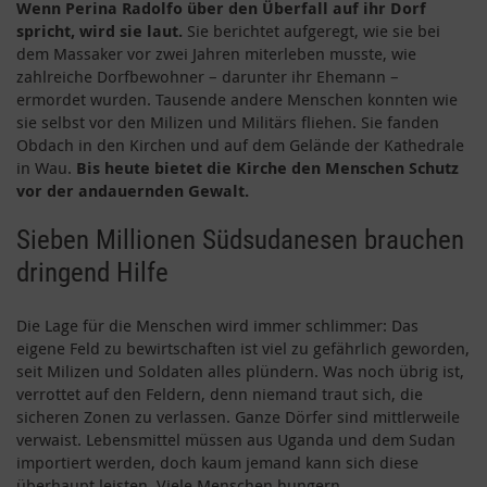
Wenn Perina Radolfo über den Überfall auf ihr Dorf
spricht, wird sie laut.
Sie berichtet aufgeregt, wie sie bei
dem Massaker vor zwei Jahren miterleben musste, wie
zahlreiche Dorfbewohner – darunter ihr Ehemann –
ermordet wurden. Tausende andere Menschen konnten wie
sie selbst vor den Milizen und Militärs fliehen. Sie fanden
Obdach in den Kirchen und auf dem Gelände der Kathedrale
in Wau.
Bis heute bietet die Kirche den Menschen Schutz
vor der andauernden Gewalt.
Sieben Millionen Südsudanesen brauchen
dringend Hilfe
Die Lage für die Menschen wird immer schlimmer: Das
eigene Feld zu bewirtschaften ist viel zu gefährlich geworden,
seit Milizen und Soldaten alles plündern. Was noch übrig ist,
verrottet auf den Feldern, denn niemand traut sich, die
sicheren Zonen zu verlassen. Ganze Dörfer sind mittlerweile
verwaist. Lebensmittel müssen aus Uganda und dem Sudan
importiert werden, doch kaum jemand kann sich diese
überhaupt leisten. Viele Menschen hungern.